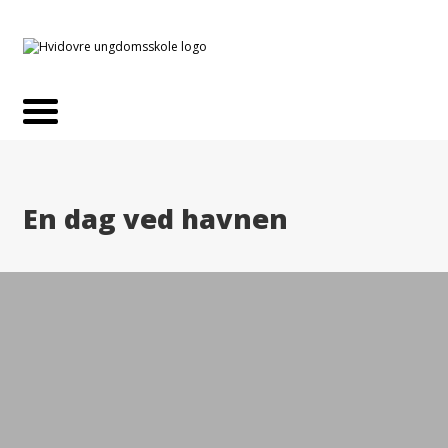
En dag ved havnen
Eleverne lærer teknikker til at
bevæge sig rundt sikkert på
vandet ved b.la. roteknik, drej i
hoften, skubbe pagaj,
benbevægelse, samt hvilken
betydning vinden og vejret har.