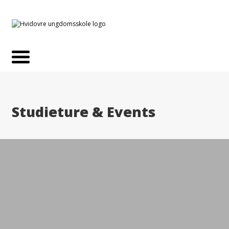
Studieture & Events
Action Camp
CampWAUW