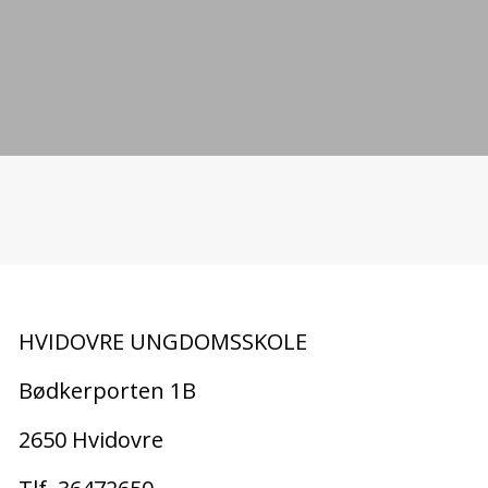
Paris
Ramadan Middag
Åbent for tilmelding
Tidsrum
Lø. 15:00 - to. 11:30
Start
27.01.2026
Åbent for tilmelding
HVIDOVRE UNGDOMSSKOLE
Bødkerporten 1B
2650 Hvidovre